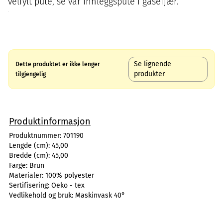
velfylt pute, se vår innleggspute i gåsefjær.
Se lignende
Dette produktet er ikke lenger
produkter
tilgjengelig
Produktinformasjon
Produktnummer:
701190
Lengde (cm):
45,00
Bredde (cm):
45,00
Farge:
Brun
Materialer:
100% polyester
Sertifisering:
Oeko - tex
Vedlikehold og bruk:
Maskinvask 40°