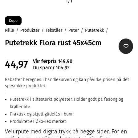
1
/
1
Kupp
Nille
Produkter
Tekstiler
Puter
Putetrekk
Putetrekk Flora rust 45x45cm
Vår førpris 149,90
44,97
Du sparer 104,93
Rabatter beregnes i handlekurven og kan påvirke prisen på det
spesifikke produktet.
Putetrekk i slitesterkt polyester. Holder godt på fasong og
krøller lite
Praktisk og skjult glidelås i bunn
Produktet er Øko-Tex merket
Velurpute med digitaltrykk på begge sider. For en