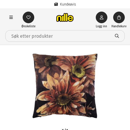
Kundeavis
Ønskeliste
Logg inn
Handlekurv