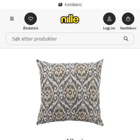
Kundeavis
Ønskeliste
Logg inn
Handlekurv