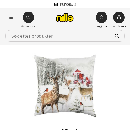
Kundeavis
Ønskeliste
Logg inn
Handlekurv