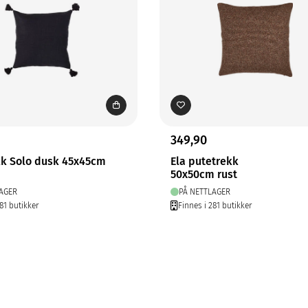
349,90
kk Solo dusk 45x45cm
Ela putetrekk
50x50cm rust
AGER
PÅ NETTLAGER
81 butikker
Finnes i 281 butikker