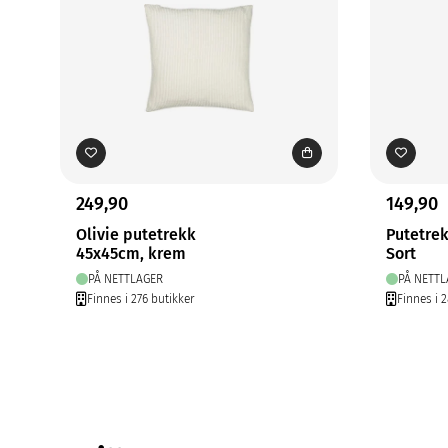
249,90
149,90
Olivie putetrekk
Putetre
45x45cm, krem
Sort
PÅ NETTLAGER
PÅ NETTL
Finnes i 276 butikker
Finnes i 2