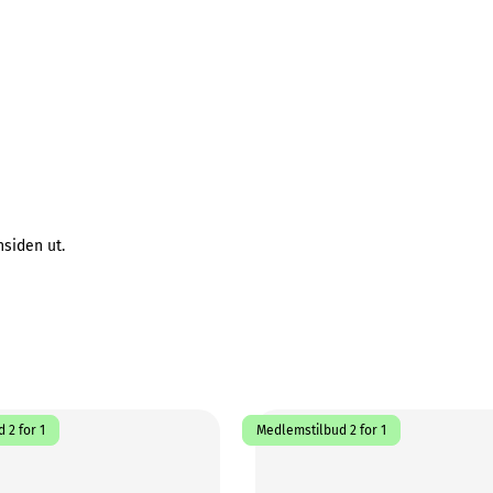
siden ut.
 2 for 1
Medlemstilbud 2 for 1