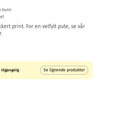
 i bunn
ket
ert print. For en velfylt pute, se vår
.
Se lignende produkter
tilgjengelig