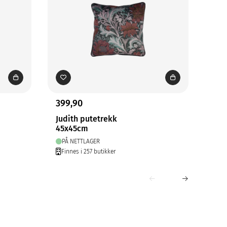
399,90
299
Judith putetrekk
Ser
45x45cm
45x
PÅ NETTLAGER
PÅ
Finnes i 257 butikker
Fin