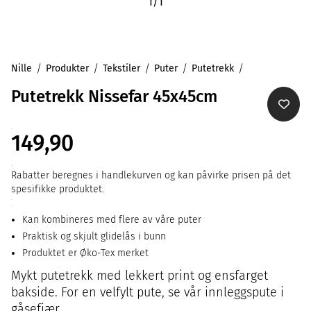
1
/
1
Nille
Produkter
Tekstiler
Puter
Putetrekk
Putetrekk Nissefar 45x45cm
149,90
Rabatter beregnes i handlekurven og kan påvirke prisen på det
spesifikke produktet.
Kan kombineres med flere av våre puter
Praktisk og skjult glidelås i bunn
Produktet er Øko-Tex merket
Mykt putetrekk med lekkert print og ensfarget
bakside. For en velfylt pute, se vår innleggspute i
gåsefjær.