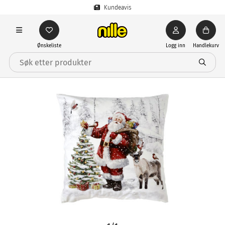
Kundeavis
Ønskeliste
Logg inn
Handlekurv