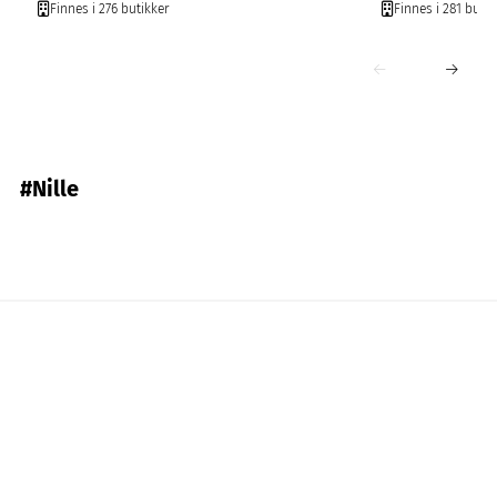
Finnes i 276 butikker
Finnes i 281 butik
#Nille