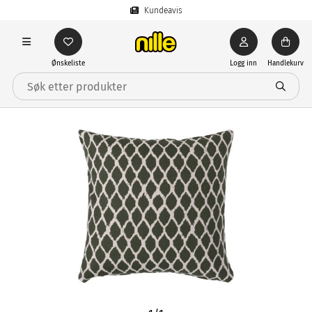
Kundeavis
Ønskeliste
Logg inn
Handlekurv