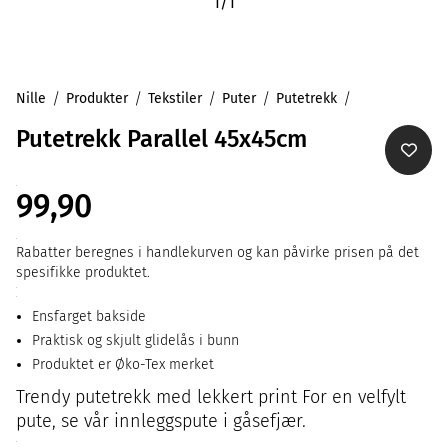
1
/
1
Nille
Produkter
Tekstiler
Puter
Putetrekk
Putetrekk Parallel 45x45cm
99,90
Rabatter beregnes i handlekurven og kan påvirke prisen på det
spesifikke produktet.
Ensfarget bakside
Praktisk og skjult glidelås i bunn
Produktet er Øko-Tex merket
Trendy putetrekk med lekkert print For en velfylt
pute, se vår innleggspute i gåsefjær.