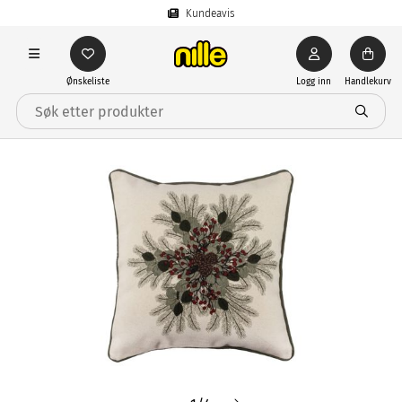
Kundeavis
Ønskeliste
Logg inn
Handlekurv