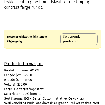
Trykket pute i grov bomullskvalitet med piping i
kontrast farge rundt.
Se lignende
Dette produktet er ikke lenger
produkter
tilgjengelig
Produktinformasjon
Produktnummer:
703924
Lengde (cm):
45,00
Bredde (cm):
45,00
Vekt (g):
230,00
Farge:
Flerfarget/mønstret
Materialer:
100% bomull
Sertifisering:
BCI - Better Cotton Initiative, Oeko - tex
Vedlikehold og bruk:
Maskinvask 40 grader. Trekket vaskes med