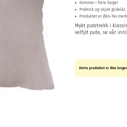
Kommer i flere farger
Praktisk og skjult glidelås
Produktet er Øko-Tex mer
Mykt putetrekk i klassi
velfylt pute, se vår inn
Dette produktet er ikke lenger 