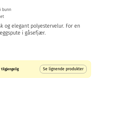
 i bunn
ket
sk og elegant polyestervelur. For en
leggspute i gåsefjær.
Se lignende produkter
tilgjengelig