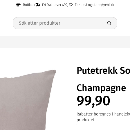
Butikker
Fri frakt over 499,-
For små og store øyeblikk
Putetrekk S
Champagne
99,90
Rabatter beregnes i handleku
produktet.