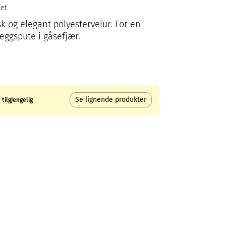
ket
sk og elegant polyestervelur. For en
leggspute i gåsefjær.
Se lignende produkter
tilgjengelig