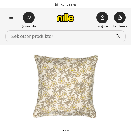
Kundeavis
Ønskeliste
Logg inn
Handlekurv