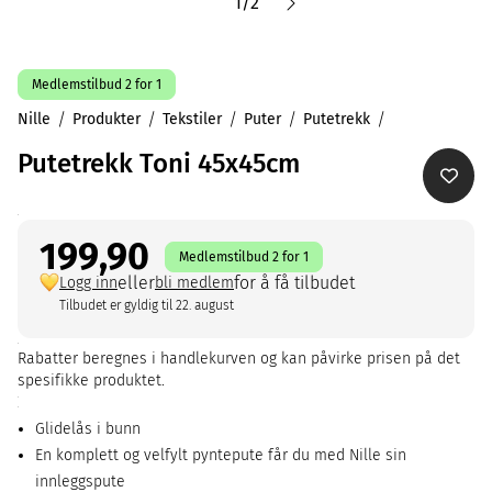
1
/
2
Medlemstilbud 2 for 1
Nille
Produkter
Tekstiler
Puter
Putetrekk
Putetrekk Toni 45x45cm
199,90
Medlemstilbud 2 for 1
eller
for å få tilbudet
Logg inn
bli medlem
Tilbudet er gyldig til 22. august
Rabatter beregnes i handlekurven og kan påvirke prisen på det
spesifikke produktet.
Glidelås i bunn
En komplett og velfylt pyntepute får du med Nille sin
innleggspute