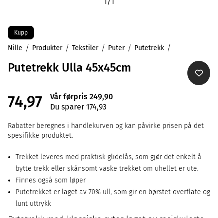
1
/
1
Kupp
Nille
Produkter
Tekstiler
Puter
Putetrekk
Putetrekk Ulla 45x45cm
Vår førpris 249,90
74,97
Du sparer 174,93
Rabatter beregnes i handlekurven og kan påvirke prisen på det
spesifikke produktet.
Trekket leveres med praktisk glidelås, som gjør det enkelt å
bytte trekk eller skånsomt vaske trekket om uhellet er ute.
Finnes også som løper
Putetrekket er laget av 70% ull, som gir en børstet overflate og
lunt uttrykk