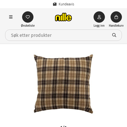
Kundeavis
Ønskeliste
Logg inn
Handlekurv