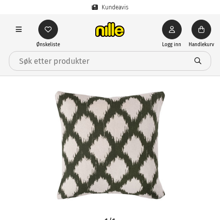
Kundeavis
Ønskeliste
Logg inn
Handlekurv