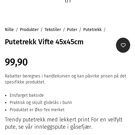
1
/
1
Nille
Produkter
Tekstiler
Puter
Putetrekk
Putetrekk Vifte 45x45cm
99,90
Rabatter beregnes i handlekurven og kan påvirke prisen på det
spesifikke produktet.
Ensfarget bakside
Praktisk og skjult glidelås i bunn
Produktet er Øko-Tex merket
Trendy putetrekk med lekkert print For en velfylt
pute, se vår innleggspute i gåsefjær.