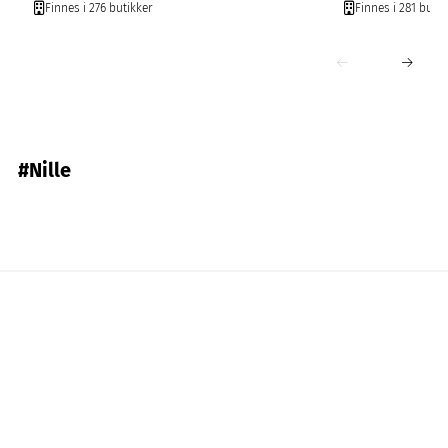
Finnes i 276 butikker
Finnes i 281 butik
#Nille