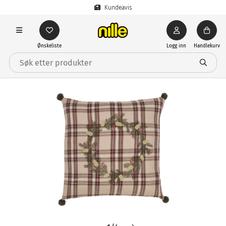
Kundeavis
Ønskeliste
Logg inn
Handlekurv