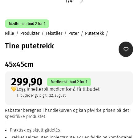
1
/
4
Medlemstilbud 2 for 1
Nille
Produkter
Tekstiler
Puter
Putetrekk
Tine putetrekk
45x45cm
299,90
Medlemstilbud 2 for 1
eller
for å få tilbudet
Logg inn
bli medlem
Tilbudet er gyldig til 22. august
Rabatter beregnes i handlekurven og kan påvirke prisen på det
spesifikke produktet.
Praktisk og skjult glidelås
Trekket selges uten innleggspute. For en fyldig og komfortabel