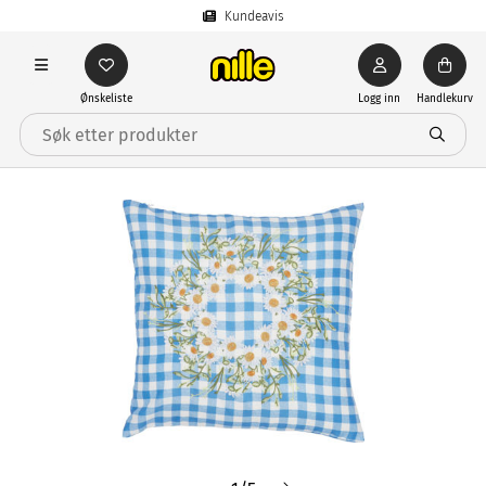
Kundeavis
Ønskeliste
Logg inn
Handlekurv