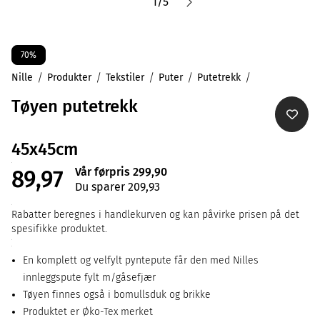
1
/
5
70%
Nille
Produkter
Tekstiler
Puter
Putetrekk
Tøyen putetrekk
45x45cm
Vår førpris 299,90
89,97
Du sparer 209,93
Rabatter beregnes i handlekurven og kan påvirke prisen på det
spesifikke produktet.
En komplett og velfylt pyntepute får den med Nilles
innleggspute fylt m/gåsefjær
Tøyen finnes også i bomullsduk og brikke
Produktet er Øko-Tex merket