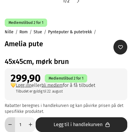
1
/
2
Medlemstilbud 2 for 1
Nille
Rom
Stue
Pynteputer & putetrekk
Amelia pute
45x45cm, mørk brun
299,90
Medlemstilbud 2 for 1
eller
for å få tilbudet
Logg inn
bli medlem
Tilbudet er gyldig til 22. august
Rabatter beregnes i handlekurven og kan påvirke prisen på det
spesifikke produktet.
Legg til i handlekurven