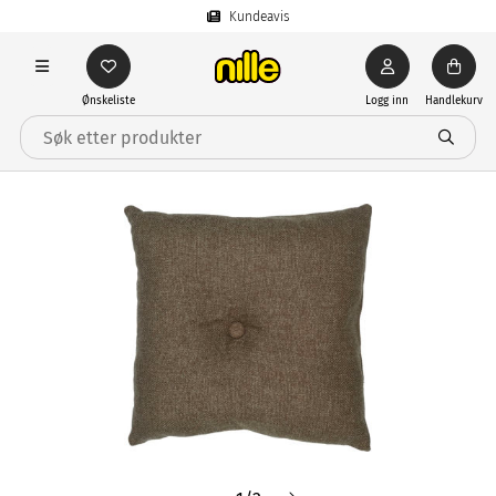
Kundeavis
Ønskeliste
Logg inn
Handlekurv