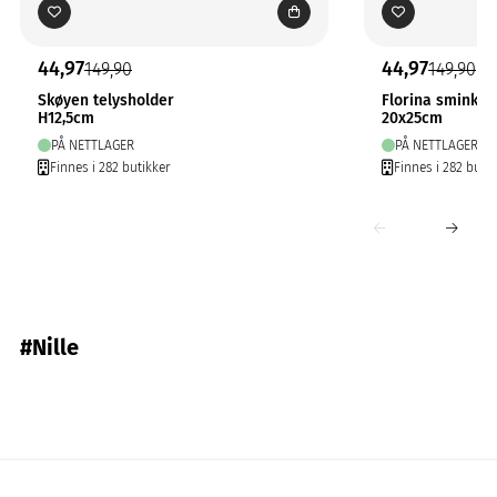
44,97
44,97
149,90
149,90
Skøyen telysholder
Florina sminke
H12,5cm
20x25cm
PÅ NETTLAGER
PÅ NETTLAGER
Finnes i 282 butikker
Finnes i 282 butik
#Nille