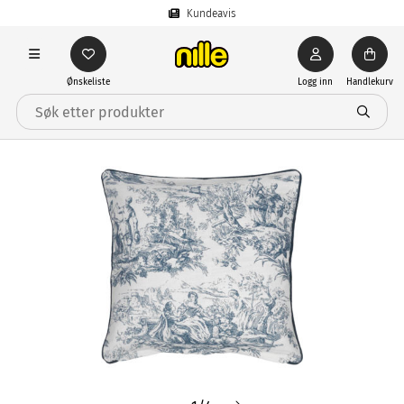
Kundeavis
Ønskeliste
Logg inn
Handlekurv