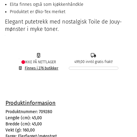
Elita finnes også som kjøkkenhåndkle
Produktet er Øko-Tex merket
Elegant putetrekk med nostalgisk Toile de Jouy-
mønster i myke toner.
499,00 inntil gratis frakt!
IKKE PÅ NETTLAGER
Finnes i 276 butikker
Produktinformasjon
Produktnummer:
709280
Lengde (cm):
45,00
Bredde (cm):
45,00
Vekt (g):
160,00
Farge:
Flerfarget/mønstret