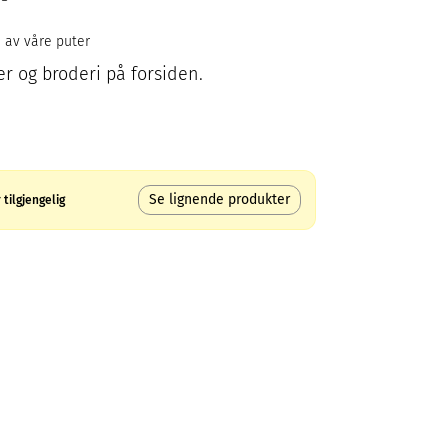
 av våre puter
r og broderi på forsiden.
Se lignende produkter
tilgjengelig