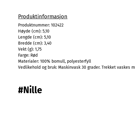
Produktinformasjon
Produktnummer:
102422
Høyde (cm):
5,10
Lengde (cm):
5,10
Bredde (cm):
3,40
Vekt (g):
1,75
Farge:
Rød
Materialer:
100% bomull, polyesterfyll
Vedlikehold og bruk:
Maskinvask 30 grader. Trekket vaskes m
#Nille