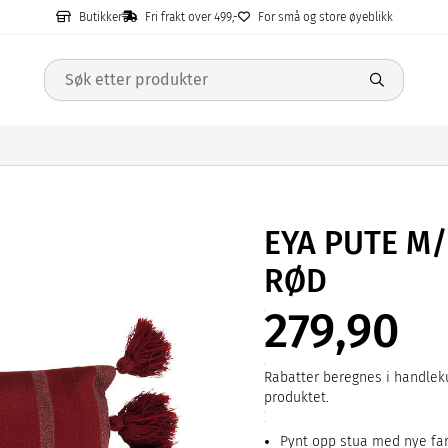
Butikker
Fri frakt over 499,-
For små og store øyeblikk
EYA PUTE M
RØD
279,90
Rabatter beregnes i handleku
produktet.
Pynt opp stua med nye fa