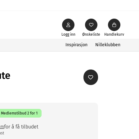
Logg inn
Ønskeliste
Handlekurv
Inspirasjon
Nilleklubben
ute
Medlemstilbud 2 for 1
for å få tilbudet
em
ust