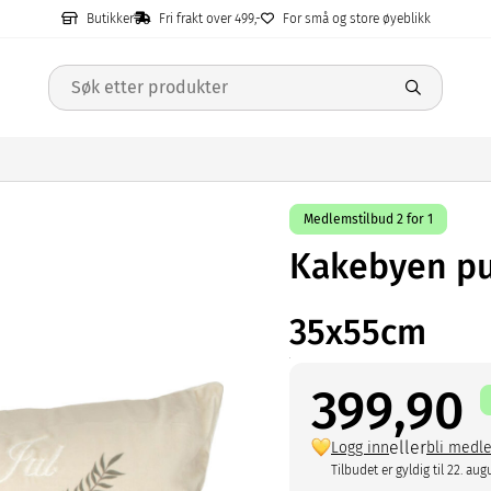
Butikker
Fri frakt over 499,-
For små og store øyeblikk
Medlemstilbud 2 for 1
Kakebyen p
35x55cm
399,90
eller
Logg inn
bli medl
Tilbudet er gyldig til 22. aug