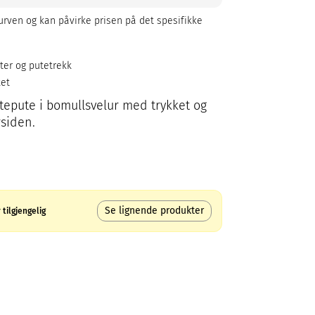
rven og kan påvirke prisen på det spesifikke
ter og putetrekk
ket
ntepute i bomullsvelur med trykket og
siden.
Se lignende produkter
tilgjengelig