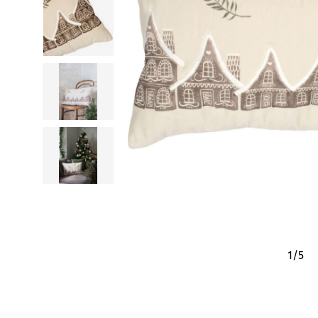
1
/
5