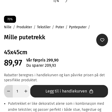
1
/
4
70%
Nille
Produkter
Tekstiler
Puter
Pynteputer
Mille putetrekk
45x45cm
Vår førpris 299,90
89,97
Du sparer 209,93
Rabatter beregnes i handlekurven og kan påvirke prisen på det
spesifikke produktet.
Legg til i handlekurven
Putetrekket er like dekorativt alene som i kombinasjon med
andre tekstiler, og passer perfekt i både stue, hagestue og