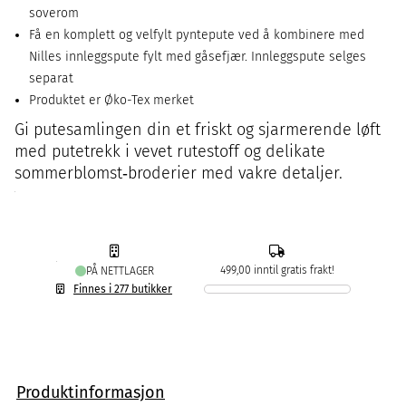
soverom
Få en komplett og velfylt pyntepute ved å kombinere med
Nilles innleggspute fylt med gåsefjær. Innleggspute selges
separat
Produktet er Øko-Tex merket
Gi putesamlingen din et friskt og sjarmerende løft
med putetrekk i vevet rutestoff og delikate
sommerblomst‑broderier med vakre detaljer.
499,00 inntil gratis frakt!
PÅ NETTLAGER
Finnes i 277 butikker
Produktinformasjon