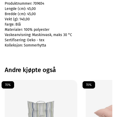
Produktnummer:
709654
Lengde (cm):
45,00
Bredde (cm):
45,00
Vekt (g):
140,00
Farge:
Blå
Materialer:
100% polyester
Vaskeanvisning:
Maskinvask, maks 30 °C
Sertifisering:
Oeko - tex
Kolleksjon:
Sommerhytta
Andre kjøpte også
70%
70%