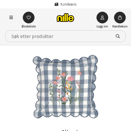
Kundeavis
Ønskeliste
Logg inn
Handlekurv