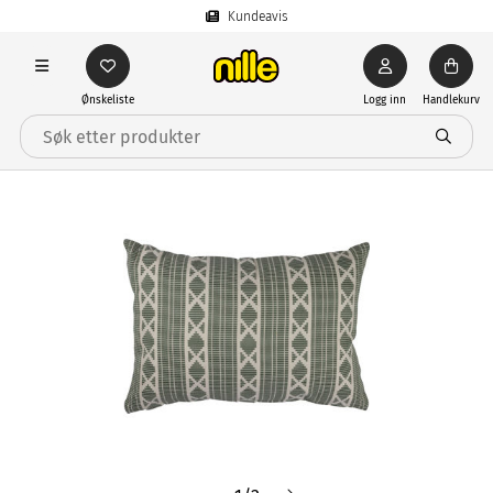
Kundeavis
Ønskeliste
Logg inn
Handlekurv