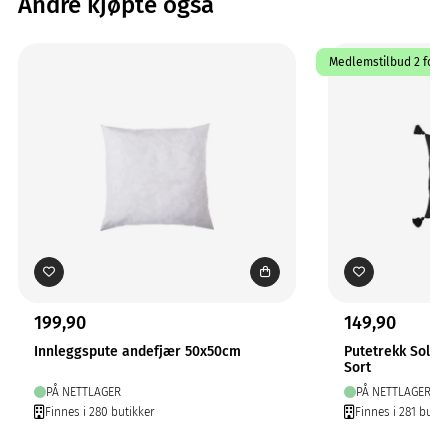
Andre kjøpte også
Medlemstilbud 2 for 1
199,90
149,90
Innleggspute andefjær 50x50cm
Putetrekk Solo
Sort
PÅ NETTLAGER
PÅ NETTLAGER
Finnes i 280 butikker
Finnes i 281 butik