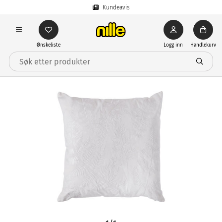
Kundeavis
Ønskeliste
Logg inn
Handlekurv