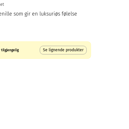
ket
enille som gir en luksuriøs følelse
Se lignende produkter
tilgjengelig