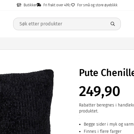
Butikker
Fri frakt over 499,-
For små og store øyeblikk
Pute Chenil
249,90
Rabatter beregnes i handleku
produktet.
Begge sider i myk og varm
Finnes i flere farger