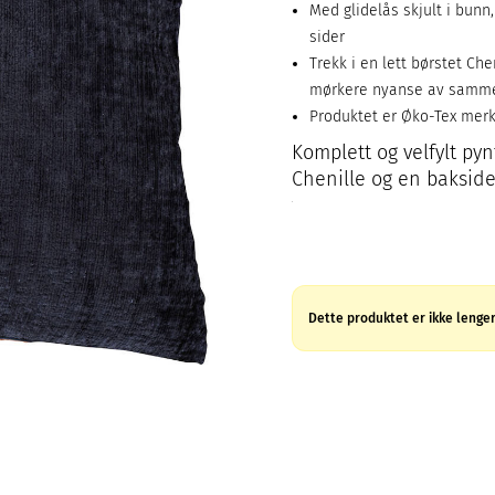
Med glidelås skjult i bun
sider
Trekk i en lett børstet Ch
mørkere nyanse av samme
Produktet er Øko-Tex mer
Komplett og velfylt py
Chenille og en bakside 
Dette produktet er ikke lenger 