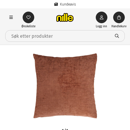
Kundeavis
Ønskeliste
Logg inn
Handlekurv