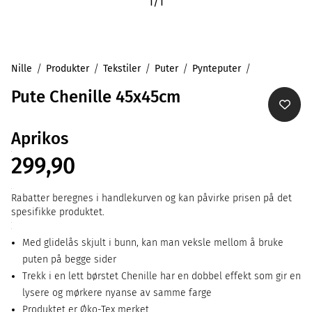
1
/
1
Nille
Produkter
Tekstiler
Puter
Pynteputer
Pute Chenille 45x45cm
Aprikos
299,90
Rabatter beregnes i handlekurven og kan påvirke prisen på det
spesifikke produktet.
Med glidelås skjult i bunn, kan man veksle mellom å bruke
puten på begge sider
Trekk i en lett børstet Chenille har en dobbel effekt som gir en
lysere og mørkere nyanse av samme farge
Produktet er Øko-Tex merket