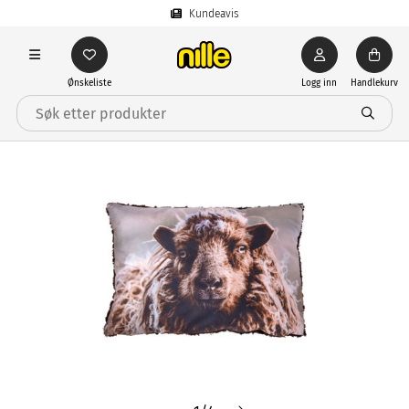
Kundeavis
Ønskeliste
Logg inn
Handlekurv