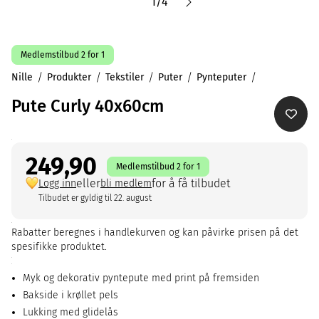
1
/
4
Medlemstilbud 2 for 1
Nille
Produkter
Tekstiler
Puter
Pynteputer
Pute Curly 40x60cm
249,90
Medlemstilbud 2 for 1
eller
for å få tilbudet
Logg inn
bli medlem
Tilbudet er gyldig til 22. august
Rabatter beregnes i handlekurven og kan påvirke prisen på det
spesifikke produktet.
Myk og dekorativ pyntepute med print på fremsiden
Bakside i krøllet pels
Lukking med glidelås