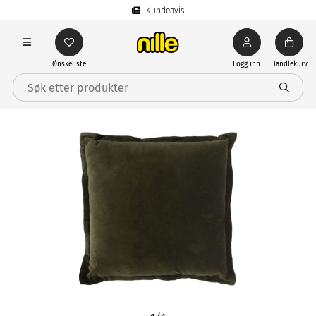
Kundeavis
Ønskeliste
Logg inn
Handlekurv