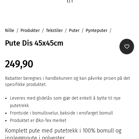
1
/
1
Nille
Produkter
Tekstiler
Puter
Pynteputer
Pute Dis 45x45cm
249,90
Rabatter beregnes i handlekurven og kan påvirke prisen på det
spesifikke produktet.
Leveres med glidelås som gjør det enkelt å bytte til nye
putetrekk
Frontside i bomullsvelur, bakside i ensfarget bomull
Produktet er Øko-Tex merket
Komplett pute med putetrekk i 100% bomull og
innleggspute i polyester