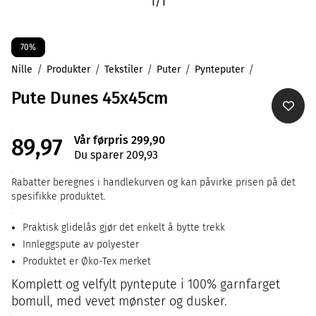
1
/
1
70%
Nille
Produkter
Tekstiler
Puter
Pynteputer
Pute Dunes 45x45cm
Vår førpris 299,90
89,97
Du sparer 209,93
Rabatter beregnes i handlekurven og kan påvirke prisen på det
spesifikke produktet.
Praktisk glidelås gjør det enkelt å bytte trekk
Innleggspute av polyester
Produktet er Øko-Tex merket
Komplett og velfylt pyntepute i 100% garnfarget
bomull, med vevet mønster og dusker.