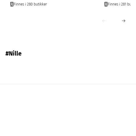
Finnes i 280 butikker
Finnes i 281 butik
#Nille