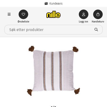
Kundeavis
Ønskeliste
Logg inn
Handlekurv