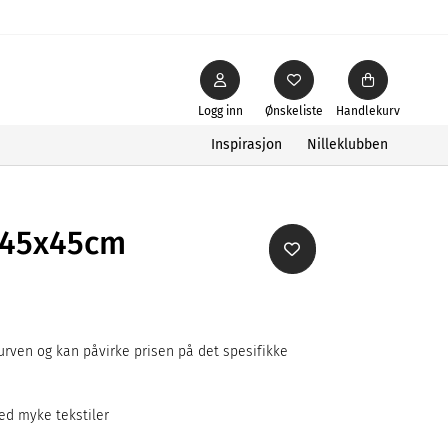
Logg inn
Ønskeliste
Handlekurv
Inspirasjon
Nilleklubben
k 45x45cm
rven og kan påvirke prisen på det spesifikke
ed myke tekstiler