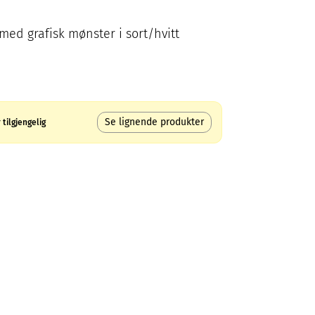
ed grafisk mønster i sort/hvitt
Se lignende produkter
tilgjengelig