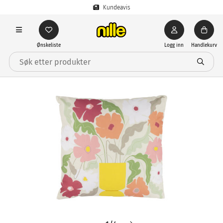
Kundeavis
Ønskeliste
Logg inn
Handlekurv