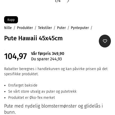
1
/
4
Kupp
Nille
Produkter
Tekstiler
Puter
Pynteputer
Pute Hawaii 45x45cm
Vår førpris 349,90
104,97
Du sparer 244,93
Rabatter beregnes i handlekurven og kan påvirke prisen på det
spesifikke produktet.
Ensfarget bakside
Se vårt store utvalg av puter og putetrekk
Produktet er Øko-Tex merket
Pute med nydelig blomstermønster og glidelås i
bunn.