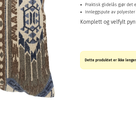
Praktisk glidelås gjør det 
Innleggspute av polyester
Komplett og velfylt pyn
Dette produktet er ikke lenger 