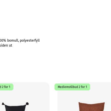
00% bomull, polyesterfyll
siden ut
 2 for 1
Medlemstilbud 2 for 1