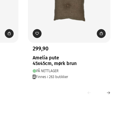
299,90
83,
Amelia pute
Sin
45x45cm, mørk brun
45x
PÅ NETTLAGER
PÅ
Finnes i 263 butikker
Fin