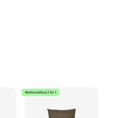
Medlemstilbud 2 for 1
70%