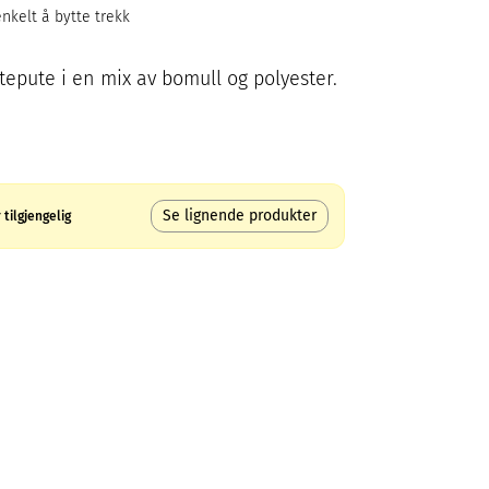
enkelt å bytte trekk
tepute i en mix av bomull og polyester.
Se lignende produkter
tilgjengelig