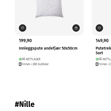
199,90
149,90
Innleggspute andefjær 50x50cm
Putetre
Sort
PÅ NETTLAGER
PÅ NETTL
Finnes i 280 butikker
Finnes i 2
#Nille