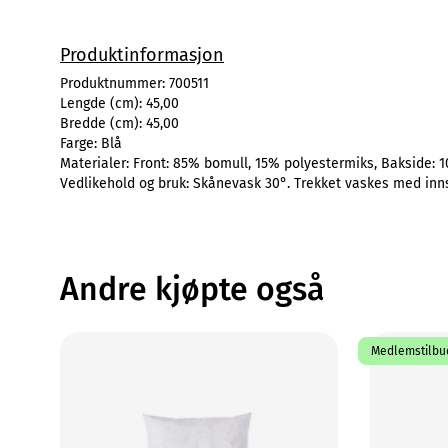
Produktinformasjon
Produktnummer:
700511
Lengde (cm):
45,00
Bredde (cm):
45,00
Farge:
Blå
Materialer:
Front: 85% bomull, 15% polyestermiks, Bakside: 1
Vedlikehold og bruk:
Skånevask 30°. Trekket vaskes med inn
Andre kjøpte også
Medlemstilbud