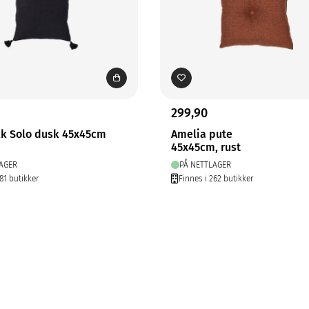
299,90
kk Solo dusk 45x45cm
Amelia pute
45x45cm, rust
AGER
PÅ NETTLAGER
81 butikker
Finnes i 262 butikker