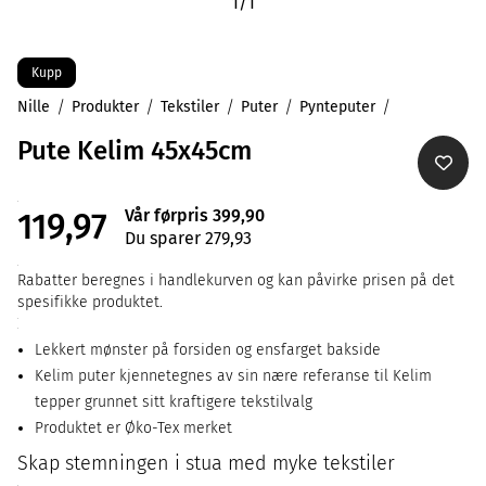
1
/
1
Kupp
Nille
Produkter
Tekstiler
Puter
Pynteputer
Pute Kelim 45x45cm
Vår førpris 399,90
119,97
Du sparer 279,93
Rabatter beregnes i handlekurven og kan påvirke prisen på det
spesifikke produktet.
Lekkert mønster på forsiden og ensfarget bakside
Kelim puter kjennetegnes av sin nære referanse til Kelim
tepper grunnet sitt kraftigere tekstilvalg
Produktet er Øko-Tex merket
Skap stemningen i stua med myke tekstiler