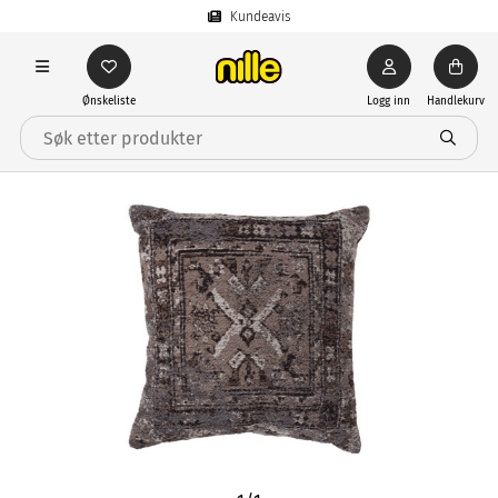
Kundeavis
Ønskeliste
Logg inn
Handlekurv