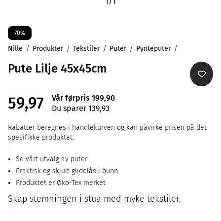
1
/
1
70%
Nille
Produkter
Tekstiler
Puter
Pynteputer
Pute Lilje 45x45cm
Vår førpris 199,90
59,97
Du sparer 139,93
Rabatter beregnes i handlekurven og kan påvirke prisen på det
spesifikke produktet.
Se vårt utvalg av puter
Praktisk og skjult glidelås i bunn
Produktet er Øko-Tex merket
Skap stemningen i stua med myke tekstiler.