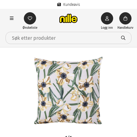
Kundeavis
Ønskeliste
Logg inn
Handlekurv