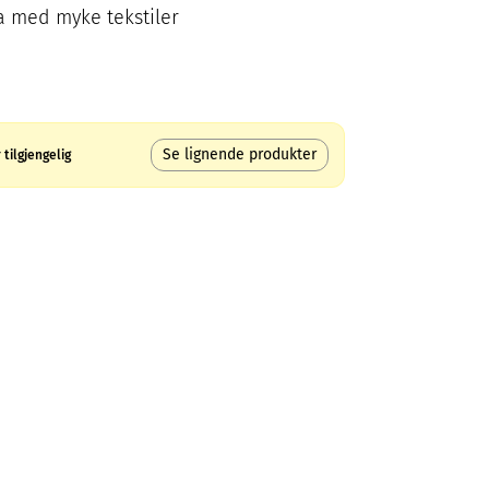
a med myke tekstiler
Se lignende produkter
tilgjengelig