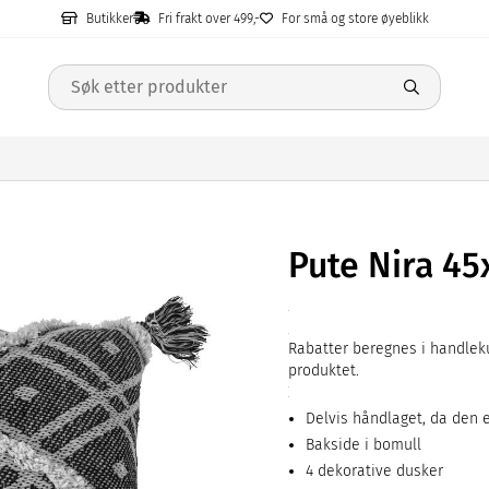
Butikker
Fri frakt over 499,-
For små og store øyeblikk
Pute Nira 4
Rabatter beregnes i handleku
produktet.
Delvis håndlaget, da den 
Bakside i bomull
4 dekorative dusker