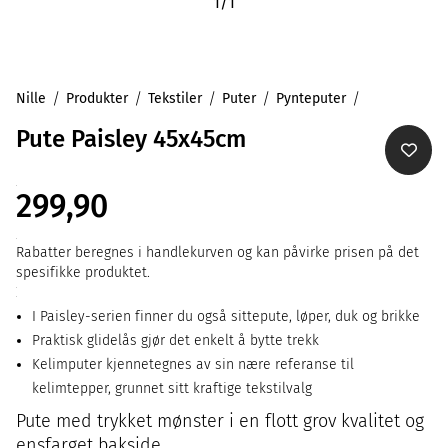
1
/
1
Nille
Produkter
Tekstiler
Puter
Pynteputer
Pute Paisley 45x45cm
299,90
Rabatter beregnes i handlekurven og kan påvirke prisen på det
spesifikke produktet.
I Paisley-serien finner du også sittepute, løper, duk og brikke
Praktisk glidelås gjør det enkelt å bytte trekk
Kelimputer kjennetegnes av sin nære referanse til
kelimtepper, grunnet sitt kraftige tekstilvalg
Pute med trykket mønster i en flott grov kvalitet og
ensfarget bakside.