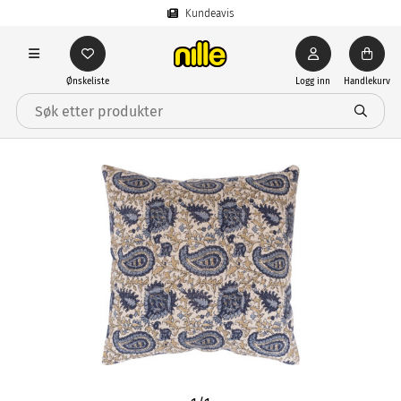
Kundeavis
Ønskeliste
Logg inn
Handlekurv