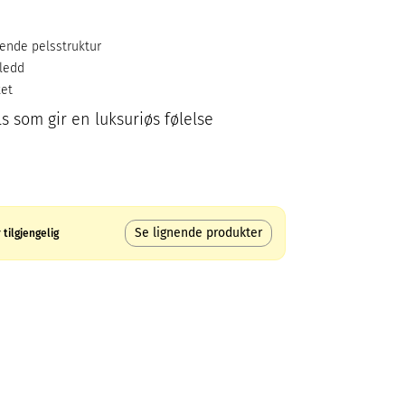
ende pelsstruktur
ledd
ket
ls som gir en luksuriøs følelse
Se lignende produkter
tilgjengelig