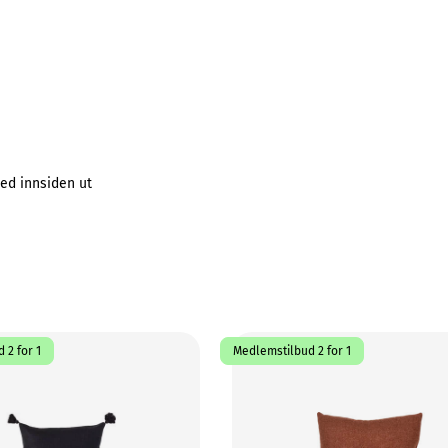
ed innsiden ut
 2 for 1
Medlemstilbud 2 for 1