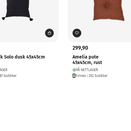
299,90
kk Solo dusk 45x45cm
Amelia pute
45x45cm, rust
AGER
PÅ NETTLAGER
81 butikker
Finnes i 262 butikker