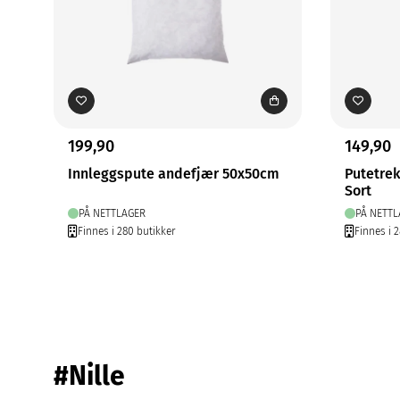
199,90
149,90
Innleggspute andefjær 50x50cm
Putetre
Sort
PÅ NETTLAGER
PÅ NETTL
Finnes i 280 butikker
Finnes i 2
#Nille