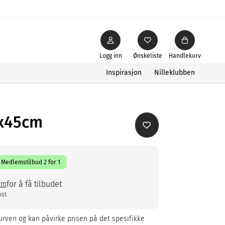
Logg inn
Ønskeliste
Handlekurv
Inspirasjon
Nilleklubben
5x45cm
Medlemstilbud 2 for 1
for å få tilbudet
em
ust
rven og kan påvirke prisen på det spesifikke