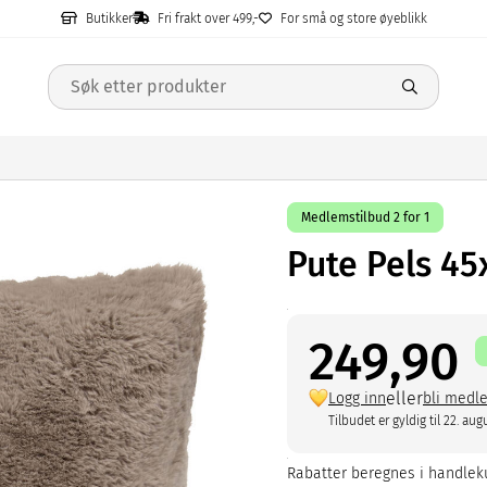
Butikker
Fri frakt over 499,-
For små og store øyeblikk
Medlemstilbud 2 for 1
Pute Pels 4
249,90
eller
Logg inn
bli medl
Tilbudet er gyldig til 22. aug
Rabatter beregnes i handleku