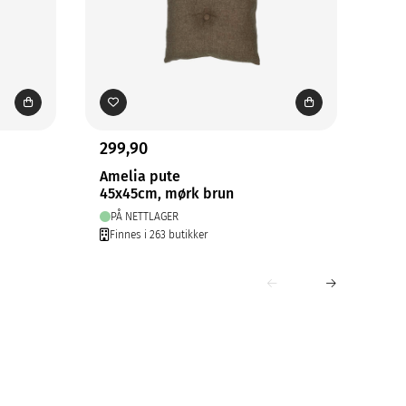
299,90
83,
Amelia pute
Sin
45x45cm, mørk brun
45x
PÅ NETTLAGER
PÅ
Finnes i 263 butikker
Fin