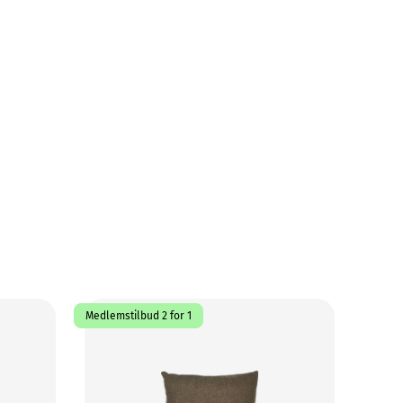
Medlemstilbud 2 for 1
70%