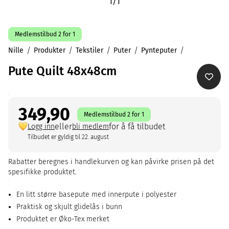
1
/
1
Medlemstilbud 2 for 1
Nille
Produkter
Tekstiler
Puter
Pynteputer
Pute Quilt 48x48cm
349,90
Medlemstilbud 2 for 1
eller
for å få tilbudet
Logg inn
bli medlem
Tilbudet er gyldig til 22. august
Rabatter beregnes i handlekurven og kan påvirke prisen på det
spesifikke produktet.
En litt større basepute med innerpute i polyester
Praktisk og skjult glidelås i bunn
Produktet er Øko-Tex merket