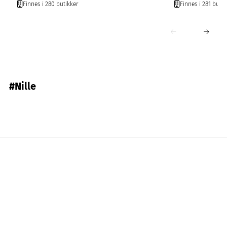
Finnes i 280 butikker
Finnes i 281 butik
#Nille