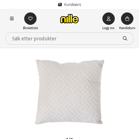
Kundeavis
Ønskeliste
Logg inn
Handlekurv