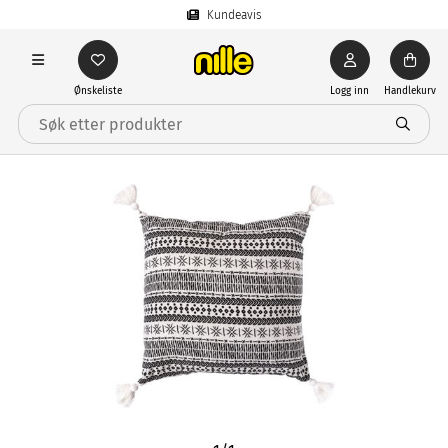
Kundeavis
Ønskeliste
Logg inn
Handlekurv