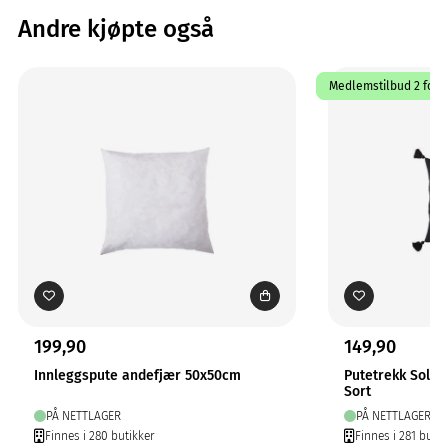
Andre kjøpte også
Medlemstilbud 2 for 1
199,90
149,90
Innleggspute andefjær 50x50cm
Putetrekk Solo
Sort
PÅ NETTLAGER
PÅ NETTLAGER
Finnes i 280 butikker
Finnes i 281 butik