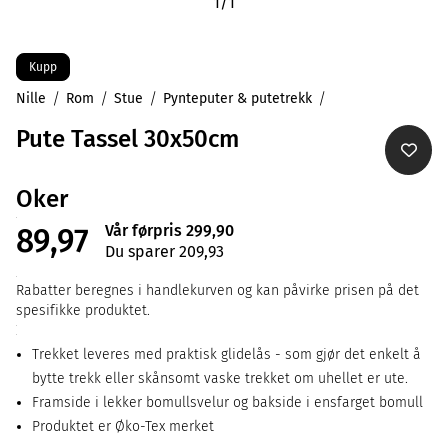
1
/
1
Kupp
Nille
Rom
Stue
Pynteputer & putetrekk
Pute Tassel 30x50cm
Oker
Vår førpris 299,90
89,97
Du sparer 209,93
Rabatter beregnes i handlekurven og kan påvirke prisen på det
spesifikke produktet.
Trekket leveres med praktisk glidelås - som gjør det enkelt å
bytte trekk eller skånsomt vaske trekket om uhellet er ute.
Framside i lekker bomullsvelur og bakside i ensfarget bomull
Produktet er Øko-Tex merket