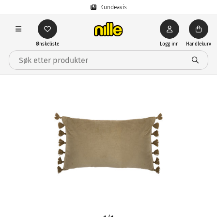
Kundeavis
Ønskeliste
Logg inn
Handlekurv