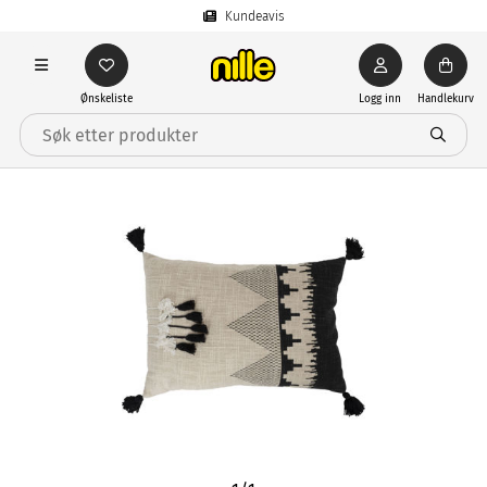
Kundeavis
Ønskeliste
Logg inn
Handlekurv