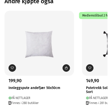
Andre kjøpte også
Medlemstilbud 2 for 1
199,90
149,90
Innleggspute andefjær 50x50cm
Putetrekk Solo
Sort
PÅ NETTLAGER
PÅ NETTLAGER
Finnes i 280 butikker
Finnes i 281 butik