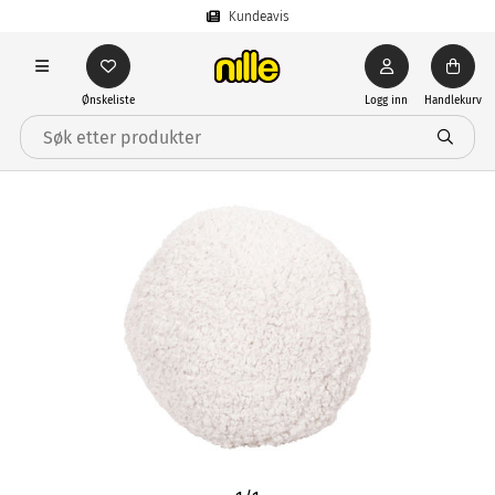
Kundeavis
Ønskeliste
Logg inn
Handlekurv