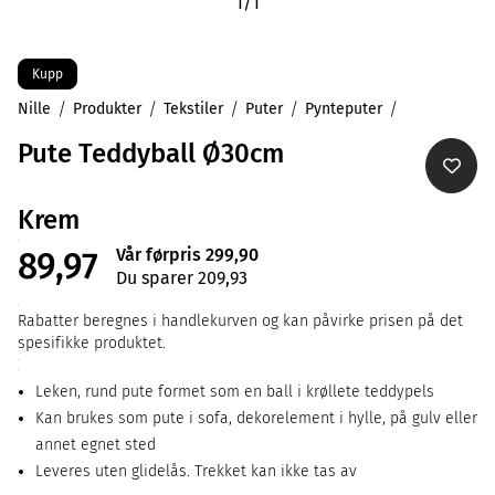
1
/
1
Kupp
Nille
Produkter
Tekstiler
Puter
Pynteputer
Pute Teddyball Ø30cm
Krem
Vår førpris 299,90
89,97
Du sparer 209,93
Rabatter beregnes i handlekurven og kan påvirke prisen på det
spesifikke produktet.
Leken, rund pute formet som en ball i krøllete teddypels
Kan brukes som pute i sofa, dekorelement i hylle, på gulv eller
annet egnet sted
Leveres uten glidelås. Trekket kan ikke tas av