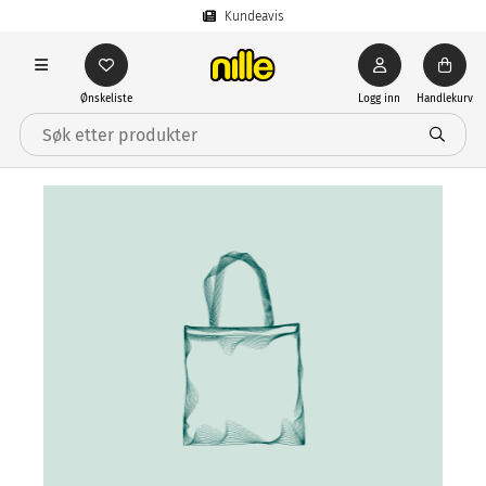
Kundeavis
Ønskeliste
Logg inn
Handlekurv