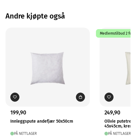
Andre kjøpte også
Medlemstilbud 2 for 1
199,90
249,90
Innleggspute andefjær 50x50cm
Olivie putetrekk
45x45cm, krem
PÅ NETTLAGER
PÅ NETTLAGER