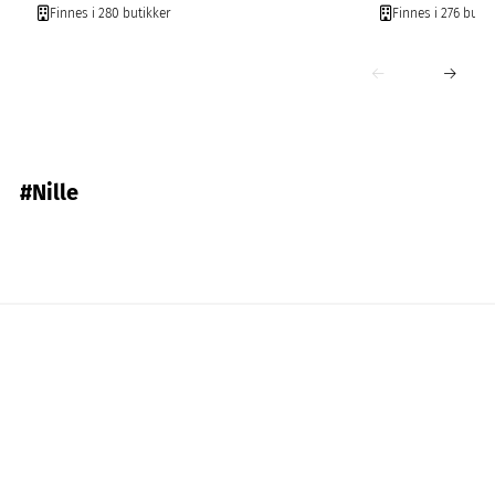
Finnes i 280 butikker
Finnes i 276 butik
#Nille