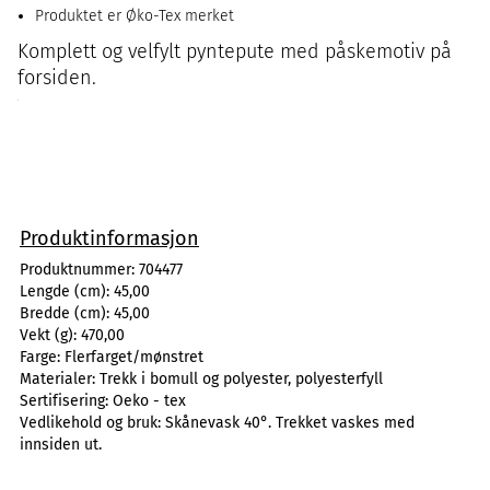
Produktet er Øko-Tex merket
Komplett og velfylt pyntepute med påskemotiv på
forsiden.
Produktinformasjon
Produktnummer:
704477
Lengde (cm):
45,00
Bredde (cm):
45,00
Vekt (g):
470,00
Farge:
Flerfarget/mønstret
Materialer:
Trekk i bomull og polyester, polyesterfyll
Sertifisering:
Oeko - tex
Vedlikehold og bruk:
Skånevask 40°. Trekket vaskes med
innsiden ut.