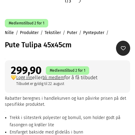
1
/
3
Medlemstilbud 2 for 1
Nille
Produkter
Tekstiler
Puter
Pynteputer
Pute Tulipa 45x45cm
299,90
Medlemstilbud 2 for 1
eller
for å få tilbudet
Logg inn
bli medlem
Tilbudet er gyldig til 22. august
Rabatter beregnes i handlekurven og kan påvirke prisen på det
spesifikke produktet.
Trekk i slitesterk polyester og bomull, som holder godt på
fasongen og krøller lite
Ensfarget bakside med glidelås i bunn