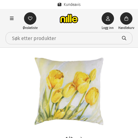
Kundeavis
Ønskeliste
Logg inn
Handlekurv