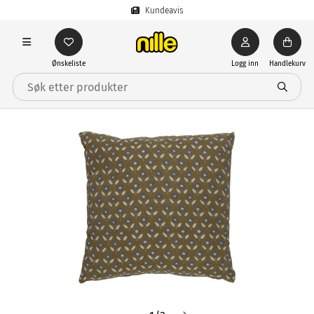
Kundeavis
Ønskeliste
Logg inn
Handlekurv