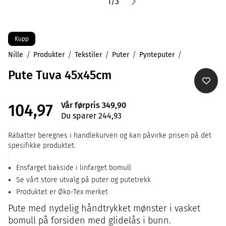
1
/
3
Kupp
Nille
Produkter
Tekstiler
Puter
Pynteputer
Pute Tuva 45x45cm
Vår førpris 349,90
104,97
Du sparer 244,93
Rabatter beregnes i handlekurven og kan påvirke prisen på det
spesifikke produktet.
Ensfarget bakside i linfarget bomull
Se vårt store utvalg på puter og putetrekk
Produktet er Øko-Tex merket
Pute med nydelig håndtrykket mønster i vasket
bomull på forsiden med glidelås i bunn.