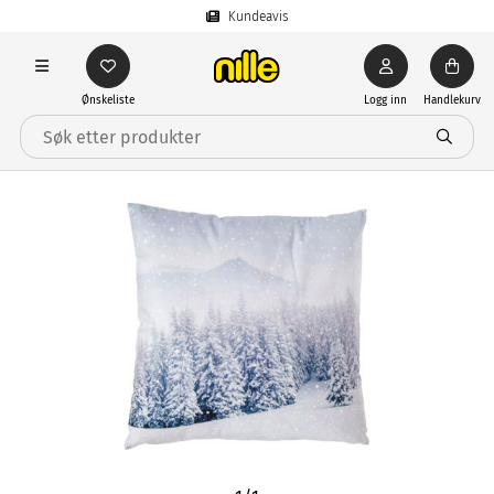
Kundeavis
Ønskeliste
Logg inn
Handlekurv