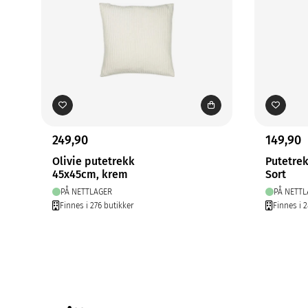
249,90
149,90
Olivie putetrekk
Putetre
45x45cm, krem
Sort
PÅ NETTLAGER
PÅ NETTL
Finnes i 276 butikker
Finnes i 2