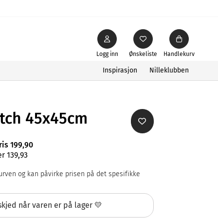
Logg inn
Ønskeliste
Handlekurv
Inspirasjon
Nilleklubben
atch 45x45cm
ris 199,90
r 139,93
rven og kan påvirke prisen på det spesifikke
kjed når varen er på lager 💛