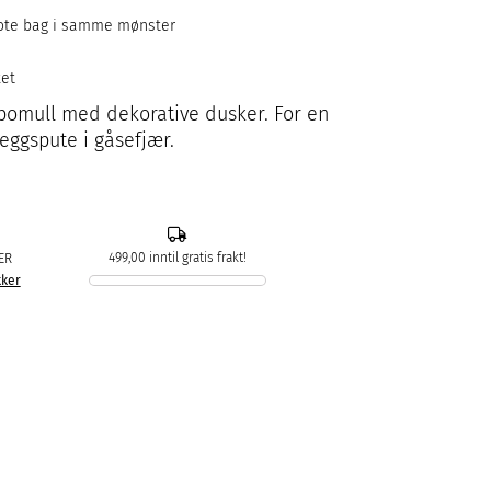
ote bag i samme mønster
ket
% bomull med dekorative dusker. For en
leggspute i gåsefjær.
499,00 inntil gratis frakt!
ER
kker