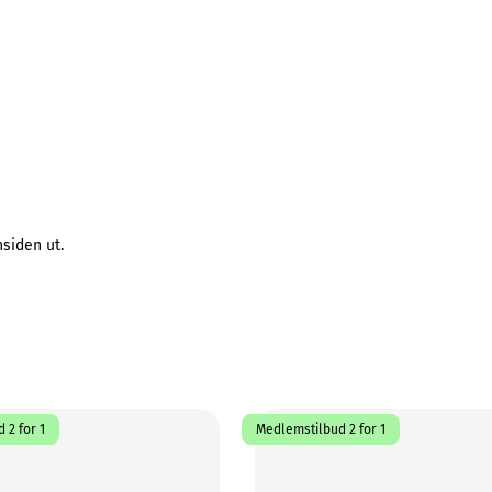
siden ut.
 2 for 1
Medlemstilbud 2 for 1