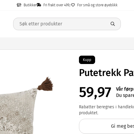
Butikker
Fri frakt over 499,-
For små og store øyeblikk
Kupp
Putetrekk P
59,97
Vår førp
Du spare
Rabatter beregnes i handleku
produktet.
Gi meg bes