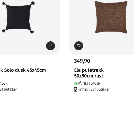
349,90
kk Solo dusk 45x45cm
Ela putetrekk
50x50cm rust
AGER
PÅ NETTLAGER
81 butikker
Finnes i 281 butikker