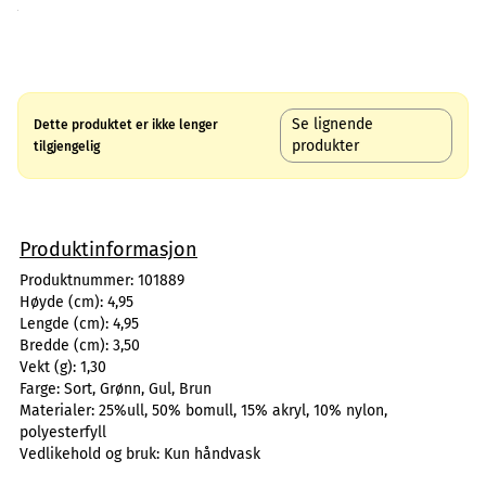
Se lignende
Dette produktet er ikke lenger
produkter
tilgjengelig
Produktinformasjon
Produktnummer:
101889
Høyde (cm):
4,95
Lengde (cm):
4,95
Bredde (cm):
3,50
Vekt (g):
1,30
Farge:
Sort, Grønn, Gul, Brun
Materialer:
25%ull, 50% bomull, 15% akryl, 10% nylon,
polyesterfyll
Vedlikehold og bruk:
Kun håndvask