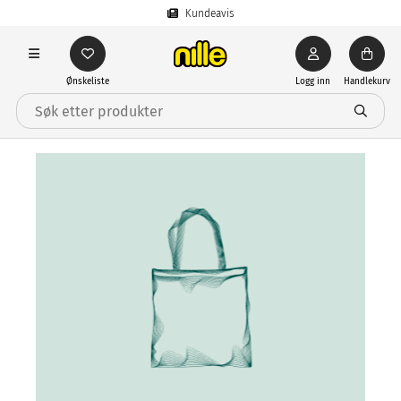
Kundeavis
Ønskeliste
Logg inn
Handlekurv