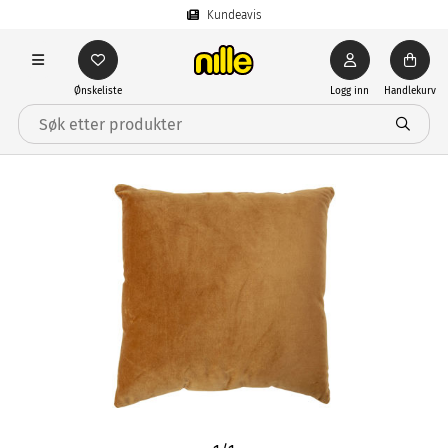
Kundeavis
Ønskeliste
Logg inn
Handlekurv