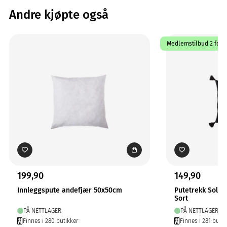
Andre kjøpte også
Medlemstilbud 2 for 1
199,90
149,90
Innleggspute andefjær 50x50cm
Putetrekk Solo
Sort
PÅ NETTLAGER
PÅ NETTLAGER
Finnes i 280 butikker
Finnes i 281 butik