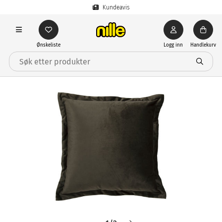
Kundeavis
Ønskeliste
Logg inn
Handlekurv