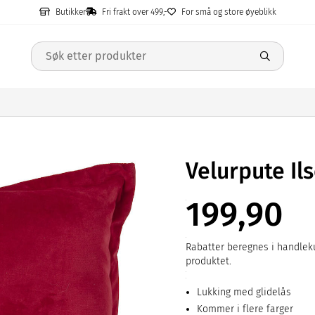
Butikker
Fri frakt over 499,-
For små og store øyeblikk
Velurpute Il
199,90
Rabatter beregnes i handleku
produktet.
Lukking med glidelås
Kommer i flere farger