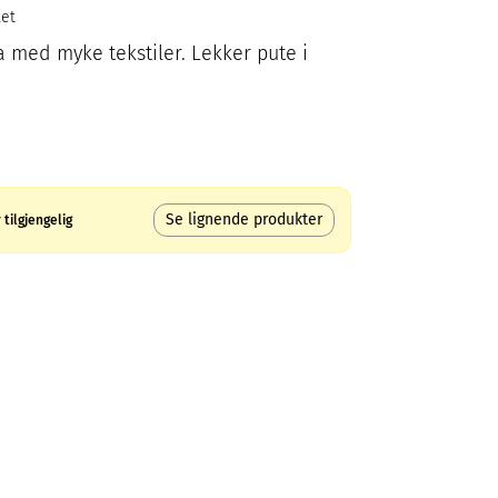
ket
 med myke tekstiler. Lekker pute i
Se lignende produkter
tilgjengelig