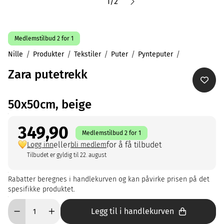
1
/
2
Medlemstilbud 2 for 1
Nille
Produkter
Tekstiler
Puter
Pynteputer
Zara putetrekk
50x50cm, beige
349,90
Medlemstilbud 2 for 1
eller
for å få tilbudet
Logg inn
bli medlem
Tilbudet er gyldig til 22. august
Rabatter beregnes i handlekurven og kan påvirke prisen på det
spesifikke produktet.
Legg til i handlekurven