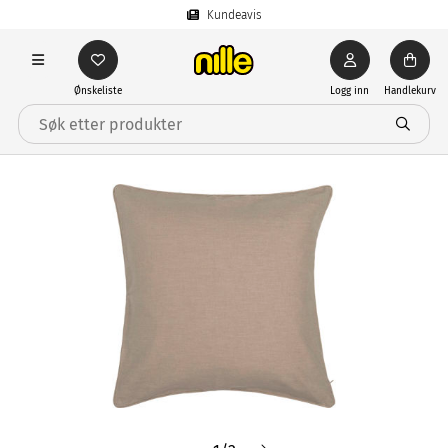
Kundeavis
Ønskeliste
Logg inn
Handlekurv