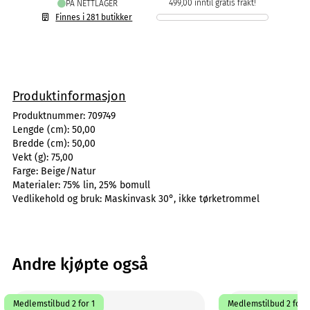
499,00 inntil gratis frakt!
PÅ NETTLAGER
Finnes i 281 butikker
Produktinformasjon
Produktnummer:
709749
Lengde (cm):
50,00
Bredde (cm):
50,00
Vekt (g):
75,00
Farge:
Beige/Natur
Materialer:
75% lin, 25% bomull
Vedlikehold og bruk:
Maskinvask 30°, ikke tørketrommel
Andre kjøpte også
Medlemstilbud 2 for 1
Medlemstilbud 2 for 1